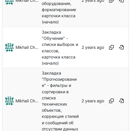
Mikhail Chechnev
оборудования,
форматирование
карточки класса
(начало)
Закладка
"Обучение" -
списки выборок и
Mikhail Chechnev
классов,
карточка класса
(начало)
Закладка
"Прогнозировани
е" - фильтры и
сортировки в
списке
Mikhail Chechnev
технических
объектов,
коррекция стилей
и сообщений об
отсуствии данных