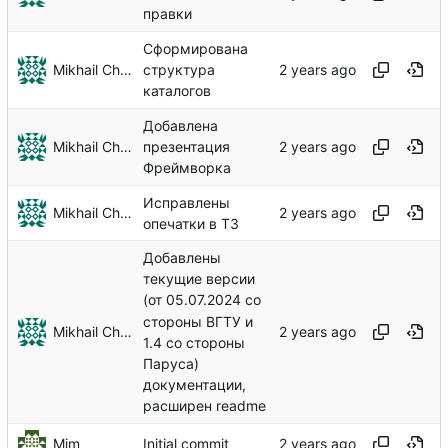
правки
Сформирована
Mikhail Chechnev
структура
каталогов
Добавлена
Mikhail Chechnev
презентация
Фреймворка
Исправлены
Mikhail Chechnev
опечатки в ТЗ
Добавлены
текущие версии
(от 05.07.2024 со
стороны ВГТУ и
Mikhail Chechnev
1.4 со стороны
Паруса)
документации,
расширен readme
Mim
Initial commit