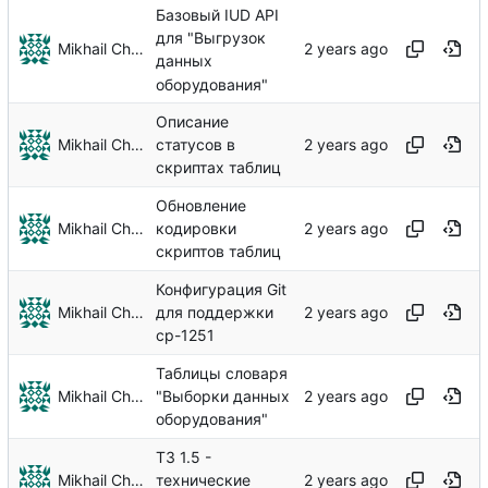
Базовый IUD API
для "Выгрузок
Mikhail Chechnev
данных
оборудования"
Описание
Mikhail Chechnev
статусов в
скриптах таблиц
Обновление
Mikhail Chechnev
кодировки
скриптов таблиц
Конфигурация Git
Mikhail Chechnev
для поддержки
cp-1251
Таблицы словаря
Mikhail Chechnev
"Выборки данных
оборудования"
ТЗ 1.5 -
Mikhail Chechnev
технические