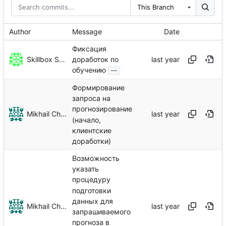
This Branch
Author
Message
Date
Фиксация
Skillbox Student
доработок по
...
обучению
Формирование
запроса на
прогнозирование
Mikhail Chechnev
(начало,
клиентские
доработки)
Возможность
указать
процедуру
подготовки
данных для
Mikhail Chechnev
запрашиваемого
прогноза в