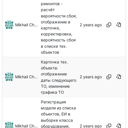
ремонтов -
расчёт
вероятности сбоя,
отображение в
Mikhail Chechnev
карточке,
корректировка,
вероятность сбоя
в списке тех.
объектов
Карточка тех.
объекта:
отображение
Mikhail Chechnev
даты следующего
ТО, изменение
графика ТО
Регистрация
модели из списка
объектов, ЕИ в
выборке класса
Mikhail Chechnev
оборудования,