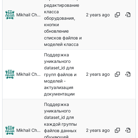
редактирование
класса
Mikhail Chechnev
оборудования,
кнопки
обновление
списков файлов и
моделей класса
Поддержка
уникального
dataset_id для
Mikhail Chechnev
групп файлов и
моделей -
актуализация
документации
Поддержка
уникального
dataset_id для
каждой группы
Mikhail Chechnev
файлов данных
обучающей