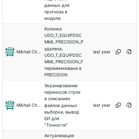
данных для
прогноза в
модели
Колонка
UDO_T_EQUIPDSC
MML.PRECISION_P
удалена,
Mikhail Chechnev
UDO_T_EQUIPDSC
MML.PRECISION_F
переименована в
PRECISION
Экранирование
переносов строк
в описаниях
Mikhail Chechnev
файлов данных
выборки, вывод
ЕИ для
"Точности"
Актуализация