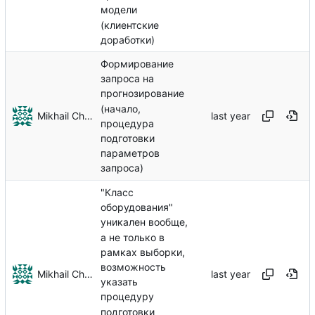
модели
(клиентские
доработки)
Формирование
запроса на
прогнозирование
(начало,
Mikhail Chechnev
процедура
подготовки
параметров
запроса)
"Класс
оборудования"
уникален вообще,
а не только в
рамках выборки,
возможность
Mikhail Chechnev
указать
процедуру
подготовки