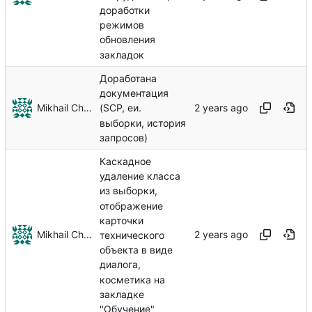
доработки
режимов
обновления
закладок
Доработана
документация
Mikhail Chechnev
(SCP, еи.
выборки, история
запросов)
Каскадное
удаление класса
из выборки,
отображение
карточки
Mikhail Chechnev
технического
объекта в виде
диалога,
косметика на
закладке
"Обучение"