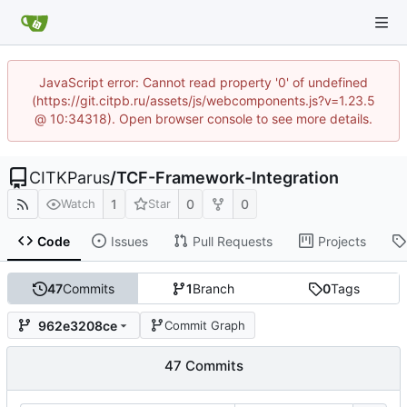
JavaScript error: Cannot read property '0' of undefined
(https://git.citpb.ru/assets/js/webcomponents.js?v=1.23.5
@ 10:34318). Open browser console to see more details.
CITKParus
/
TCF-Framework-Integration
1
0
0
Watch
Star
Code
Issues
Pull Requests
Projects
47
Commits
1
Branch
0
Tags
962e3208ce
Commit Graph
47 Commits