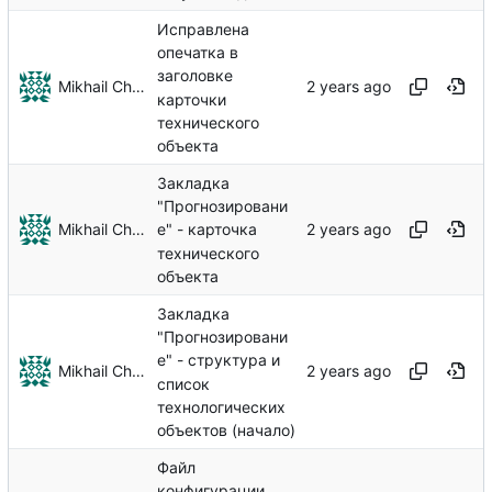
Исправлена
опечатка в
заголовке
Mikhail Chechnev
карточки
технического
объекта
Закладка
"Прогнозировани
Mikhail Chechnev
е" - карточка
технического
объекта
Закладка
"Прогнозировани
е" - структура и
Mikhail Chechnev
список
технологических
объектов (начало)
Файл
конфигурации