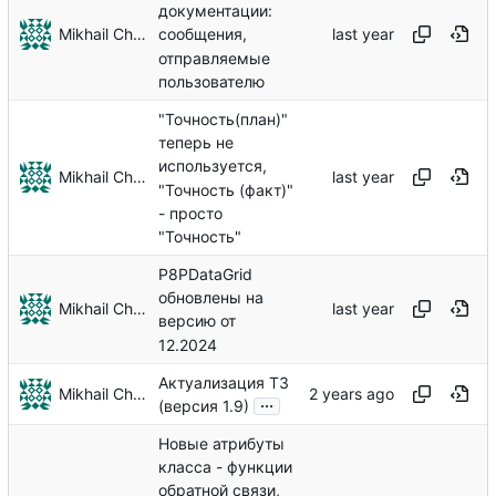
документации:
Mikhail Chechnev
сообщения,
отправляемые
пользователю
"Точность(план)"
теперь не
используется,
Mikhail Chechnev
"Точность (факт)"
- просто
"Точность"
P8PDataGrid
обновлены на
Mikhail Chechnev
версию от
12.2024
Актуализация ТЗ
Mikhail Chechnev
...
(версия 1.9)
Новые атрибуты
класса - функции
обратной связи,