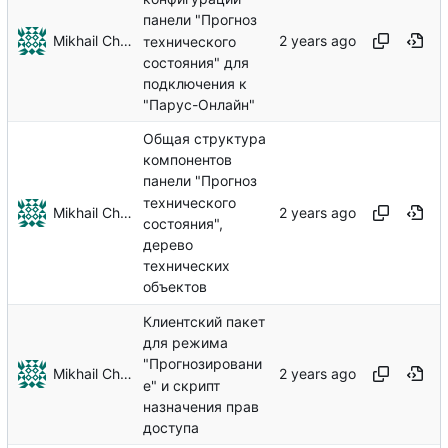
панели "Прогноз
Mikhail Chechnev
технического
состояния" для
подключения к
"Парус-Онлайн"
Общая структура
компонентов
панели "Прогноз
технического
Mikhail Chechnev
состояния",
дерево
технических
объектов
Клиентский пакет
для режима
"Прогнозировани
Mikhail Chechnev
е" и скрипт
назначения прав
доступа