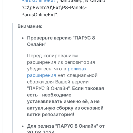
ParusOnlineExt"
, например, в каталог
"C:\p8web20\Ext\P8-Panels-
ParusOnlineExt".
Внимание:
Проверьте версию "ПАРУС 8
Онлайн"
Перед копированием
расширения из репозитория
убедитесь, что в
релизах
расширения
нет специальной
сборки для Вашей версии
"ПАРУС 8 Онлайн".
Если таковая
есть - необходимо
устанавливать именно её,
а
не
актуальную сборку из основной
ветки репозитория!
Для релиза "ПАРУС 8 Онлайн" от
30.08.2024