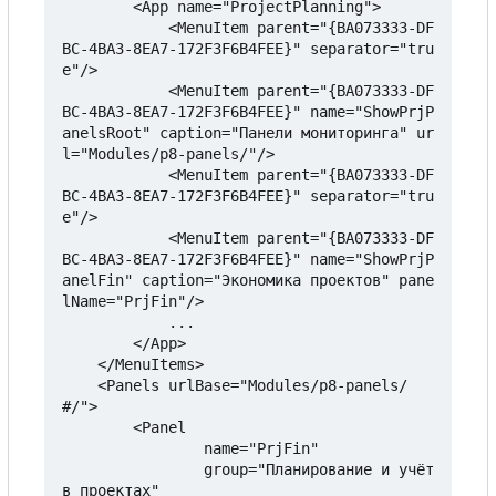
	    <App name="ProjectPlanning">

            <MenuItem parent="{BA073333-DF
BC-4BA3-8EA7-172F3F6B4FEE}" separator="tru
e"/>

            <MenuItem parent="{BA073333-DF
BC-4BA3-8EA7-172F3F6B4FEE}" name="ShowPrjP
anelsRoot" caption="Панели мониторинга" ur
l="Modules/p8-panels/"/>

            <MenuItem parent="{BA073333-DF
BC-4BA3-8EA7-172F3F6B4FEE}" separator="tru
e"/>

            <MenuItem parent="{BA073333-DF
BC-4BA3-8EA7-172F3F6B4FEE}" name="ShowPrjP
anelFin" caption="Экономика проектов" pane
lName="PrjFin"/>

            ...

        </App>

    </MenuItems>

    <Panels urlBase="Modules/p8-panels/
#/">

        <Panel

                name="PrjFin"

                group="Планирование и учёт 
в проектах"
