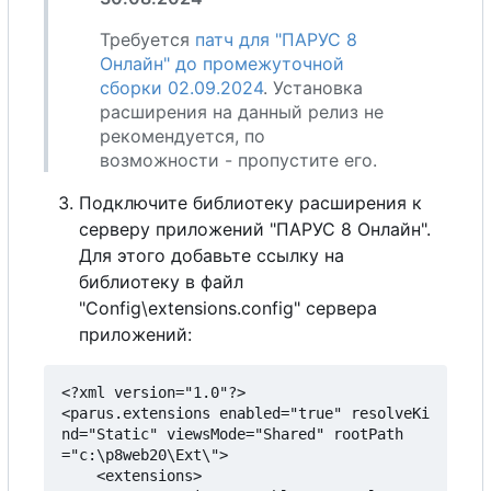
Требуется
патч для "ПАРУС 8
Онлайн" до промежуточной
сборки 02.09.2024
. Установка
расширения на данный релиз не
рекомендуется, по
возможности - пропустите
е
г
о
.
Подключите библиотеку расширения к
серверу приложений "ПАРУС 8 Онлайн".
Для этого добавьте ссылку на
библиотеку в файл
"Config\extensions.config" сервера
приложений:
<?xml version="1.0"?>

<parus.extensions enabled="true" resolveKi
nd="Static" viewsMode="Shared" rootPath
="c:\p8web20\Ext\">

	<extensions>
