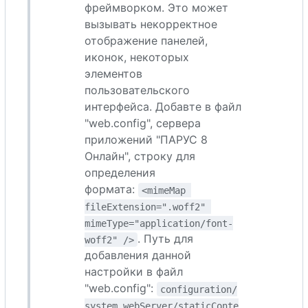
фреймворком. Это может
вызывать некорректное
отображение панелей,
иконок, некоторых
элементов
пользовательского
интерфейса. Добавте в файл
"web.config", сервера
приложений "ПАРУС 8
Онлайн", строку для
определения
формата:
<mimeMap 
fileExtension=".woff2" 
mimeType="application/font-
. Путь для
woff2" />
добавления данной
настройки в файл
"web.config":
configuration/
system.webServer/staticConte