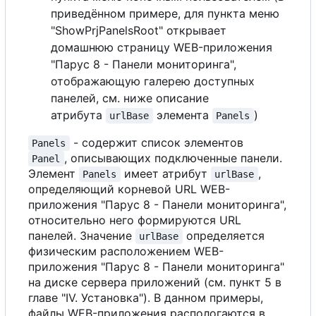
приведённом примере, для пункта меню
"ShowPrjPanelsRoot" открывает
домашнюю страницу WEB-приложения
"Парус 8 - Панели мониторинга",
отображающую галерею доступных
панелей, см. ниже описание
атрибута
элемента
)
urlBase
Panels
- содержит список элементов
Panels
, описывающих подключенные панели.
Panel
Элемент
имеет атрибут
,
Panels
urlBase
определяющий корневой URL WEB-
приложения "Парус 8 - Панели мониторинга",
относительно него формируются URL
панелей. Значение
определяется
urlBase
физическим расположением WEB-
приложения "Парус 8 - Панели мониторинга"
на диске сервера приложений (см. пункт 5 в
главе "IV. Установка").
В
данном примеры,
файлы WEB-приложения распологаются в