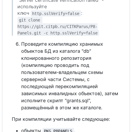
"Server certificate verification failed" -
используйте
ключ
:
http.sslVerify=false
git clone 
https://git.citpb.ru/CITKParus/P8-
Panels.git -c http.sslVerify=false
Проведите компиляцию хранимых
объектов БД из каталога "db"
клонированного репозитория
(компиляцию проводить под
пользователем-владельцем схемы
серверной части Системы,
с
последующей перекомпиляцией
зависимых инвалидных объектов), затем
исполните скрипт "grants.sql",
размещённый в этом же каталоге.
При компиляции учитывайте следующее:
объекты
,
PKG_P8PANELS