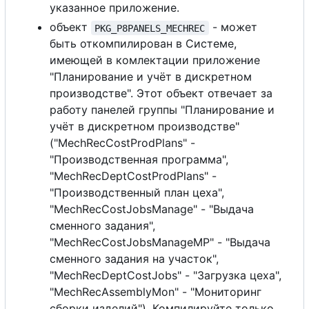
указанное приложение.
объект
- может
PKG_P8PANELS_MECHREC
быть откомпилирован в Системе,
имеющей в комлектации приложение
"Планирование и учёт в дискретном
производстве". Этот объект отвечает за
работу панелей группы "Планирование и
учёт в дискретном производстве"
("MechRecCostProdPlans" -
"Производственная программа",
"MechRecDeptCostProdPlans" -
"Производственный план цеха",
"MechRecCostJobsManage" - "Выдача
сменного задания",
"MechRecCostJobsManageMP" - "Выдача
сменного задания на участок",
"MechRecDeptCostJobs" - "Загрузка цеха",
"MechRecAssemblyMon" - "Мониторинг
сборки изделий"). Компилируйте только