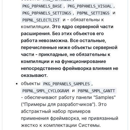
,
,
PKG_P8PANELS_BASE
PKG_P8PANELS_VISUAL
,
и
PKG_P8PANELS_SETTINGS
P8PNL_SETTINGS
и - обязательны к
P8PNL_SELECTLIST
компиляции.
Это ядро серверной части
расширения. Без этих объектов
е
г
о
работа невозможна.
В
с
е
остальные,
перечисленные ниже объекты серверной
части - прикладные, не обязательны к
компиляции и на функционирование
непосредственно фреймворка влияния не
оказывают.
объекты
,
PKG_P8PANELS_SAMPLES
и
P8PNL_SMPL_CYCLOGRAM
P8PNL_SMPL_GANTT
- обеспечивают работу панели "Samples"
("Примеры для разработчиков"). Это
абстрактный набор примеров
применения фреймворка, не привязанный
жестко к комплектации Системы.