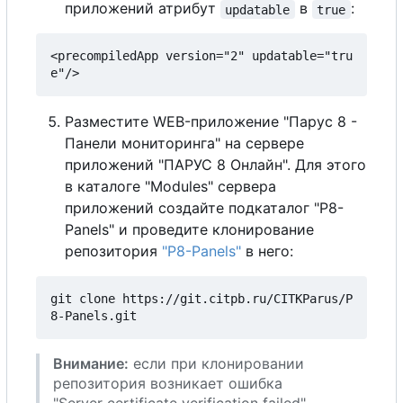
приложений атрибут
в
:
updatable
true
<precompiledApp version="2" updatable="tru
Разместите WEB-приложение "Парус 8 -
Панели мониторинга" на сервере
приложений "ПАРУС 8 Онлайн". Для этого
в каталоге "Modules" сервера
приложений создайте подкаталог "P8-
Panels" и проведите клонирование
репозитория
"P8-Panels"
в него:
git clone https://git.citpb.ru/CITKParus/P
Внимание:
если при клонировании
репозитория возникает ошибка