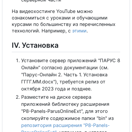
Н
а
видеохостинге YouTube можно
ознакомиться
с
уроками и обучающими
курсами по большинству из перечисленных
технологий. Например,
с
этими
.
IV. Установка
Установите сервер приложений "ПАРУС 8
Онлайн" согласно документации (см.
"Парус-Онлайн 2. Часть 1. Установка
ГГГГ.
М
М
.docx"), требуется релиз от
октября 2023 года и позднее.
Разместите на диске сервера
приложений библиотеку расширения
"P8-Panels-ParusOnlineExt", для этого
скопируйте содержимое папки "bin" из
репозитория расширения "P8-Panels-