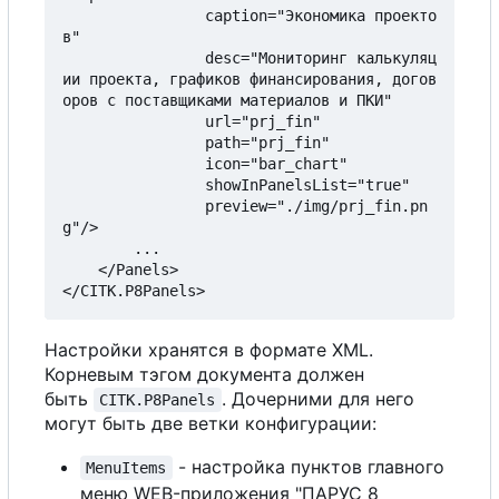
                caption="Экономика проекто
в"

                desc="Мониторинг калькуляц
ии проекта, графиков финансирования, догов
оров 
с
 поставщиками материалов и ПКИ"

                url="prj_fin"

                path="prj_fin"

                icon="bar_chart"

                showInPanelsList="true"

                preview="./img/prj_fin.pn
g"/>

        ...

    </Panels>

Настройки хранятся в формате XML.
Корневым тэгом документа должен
быть
. Дочерними для него
CITK.P8Panels
могут быть две ветки конфигурации:
- настройка пунктов главного
MenuItems
меню WEB-приложения "ПАРУС 8