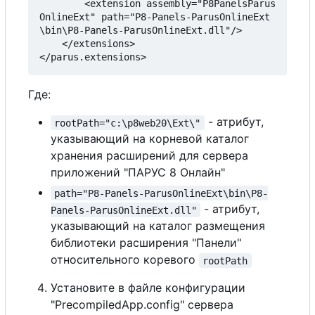
		<extension assembly="P8PanelsParus
OnlineExt" path="P8-Panels-ParusOnlineExt
\bin\P8-Panels-ParusOnlineExt.dll"/>

	</extensions>

Где:
- атрибут,
rootPath="c:\p8web20\Ext\"
указывающий на корневой каталог
хранения расширений для сервера
приложений "ПАРУС 8 Онлайн"
path="P8-Panels-ParusOnlineExt\bin\P8-
- атрибут,
Panels-ParusOnlineExt.dll"
указывающий на каталог размещения
библиотеки расширения "Панели"
относительного коревого
rootPath
Установите в файле конфигурации
"PrecompiledApp.config" сервера