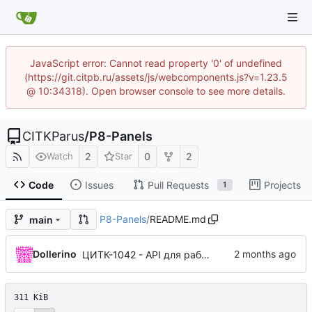
JavaScript error: Cannot read property '0' of undefined
(https://git.citpb.ru/assets/js/webcomponents.js?v=1.23.5
@ 10:34318). Open browser console to see more details.
CITKParus
/
P8-Panels
2
0
2
Watch
Star
Code
Issues
Pull Requests
Projects
1
P8-Panels
/
README.md
main
Dollerino
ЦИТК-1042 - API для работы с настройками панелей
311 KiB