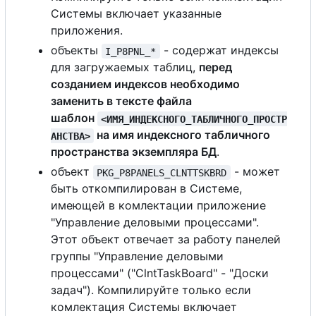
Системы включает указанные
приложения.
объекты
- содержат индексы
I_P8PNL_*
для загружаемых таблиц,
перед
созданием индексов необходимо
заменить в тексте файла
шаблон
<И
М
Я_И
Н
Д
Е
К
С
Н
О
Г
О
_
Т
А
БЛИЧ
Н
О
Г
О
_П
Р
О
С
Т
Р
на имя индексного табличного
А
Н
С
Т
В
А
>
пространства экземпляра БД
.
объект
- может
PKG_P8PANELS_CLNTTSKBRD
быть откомпилирован в Системе,
имеющей в комлектации приложение
"Управление деловыми процессами".
Этот объект отвечает за работу панелей
группы "Управление деловыми
процессами" ("ClntTaskBoard" - "Доски
задач"). Компилируйте только если
комлектация Системы включает