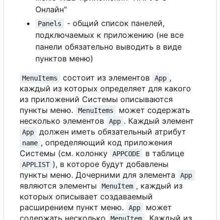
Онлайн"
- общий список панелей,
Panels
подключаемых к приложению (не все
панели обязательно выводить в виде
пунктов меню)
состоит из элементов
,
MenuItems
App
каждый из которых определяет для какого
из приложений Системы описываются
пункты меню.
может содержать
MenuItems
несколько элементов
. Каждый элемент
App
должен иметь обязательный атрибут
App
, определяющий код приложения
name
Системы (см. колонку
в таблице
APPCODE
), в которое будут добавлены
APPLIST
пункты меню. Дочерними для элемента
App
являются элементы
, каждый из
MenuItem
которых описывает создаваемый
расширением пункт меню.
может
App
содержать несколько
. Каждый из
MenuItem