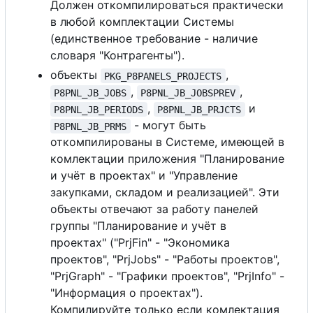
Должен откомпилироваться практически
в любой комплектации Системы
(единственное требование - наличие
словаря "Контрагенты").
объекты
,
PKG_P8PANELS_PROJECTS
,
,
P8PNL_JB_JOBS
P8PNL_JB_JOBSPREV
,
и
P8PNL_JB_PERIODS
P8PNL_JB_PRJCTS
- могут быть
P8PNL_JB_PRMS
откомпилированы в Системе, имеющей в
комлектации приложения "Планирование
и учёт в проектах" и "Управление
закупками, складом и реализацией". Эти
объекты отвечают за работу панелей
группы "Планирование и учёт в
проектах" ("PrjFin" - "Экономика
проектов", "PrjJobs" - "Работы проектов",
"PrjGraph" - "Графики проектов", "PrjInfo" -
"Информация
о
проектах").
Компилируйте только если комлектация