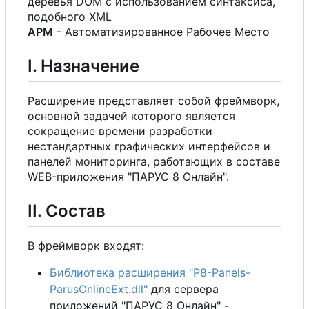
деревья DOM
с
использованием синтаксиса,
подобного XML
А
Р
М
- Автоматизированное Рабочее Место
I. Назначение
Расширение представляет собой фреймворк,
основной задачей которого является
сокращение времени разработки
нестандартных графических интерфейсов и
панелей мониторинга, работающих в составе
WEB-приложения "ПАРУС 8 Онлайн".
II. Состав
В
фреймворк входят:
Библиотека расширения "P8-Panels-
ParusOnlineExt.dll"
для сервера
приложений "ПАРУС 8 Онлайн" -