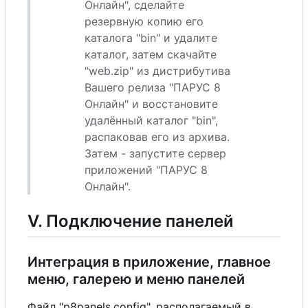
Онлайн", сделайте
резервную копию
е
г
о
каталога "bin" и удалите
каталог, затем скачайте
"web.zip" из дистрибутива
Вашего релиза "ПАРУС 8
Онлайн" и восстановите
удалённый каталог "bin",
распаковав
е
г
о
из архива.
Затем - запустите сервер
приложений "ПАРУС 8
Онлайн".
V. Подключение панелей
Интеграция в приложение, главное
меню, галерею и меню панелей
Файл "p8panels.config", располагаемый в