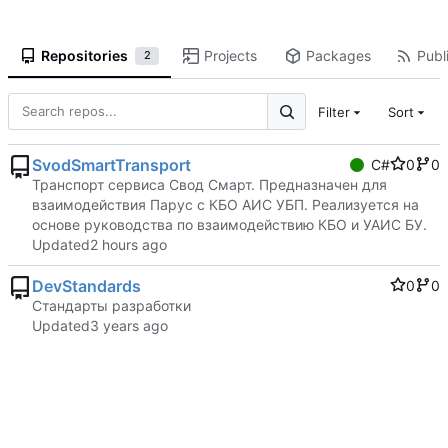
Repositories
Projects
Packages
Publi
2
Filter
Sort
SvodSmartTransport
C#
0
0
Транспорт сервиса Свод Смарт. Предназначен для
взаимодействия Парус с КБО АИС УБП. Реализуется на
основе руководства по взаимодействию КБО и УАИС БУ.
Updated
DevStandards
0
0
Стандарты разработки
Updated