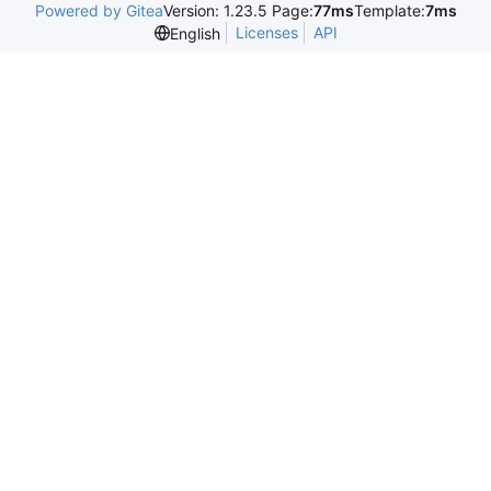
Powered by Gitea
Version: 1.23.5 Page:
77ms
Template:
7ms
Licenses
API
English