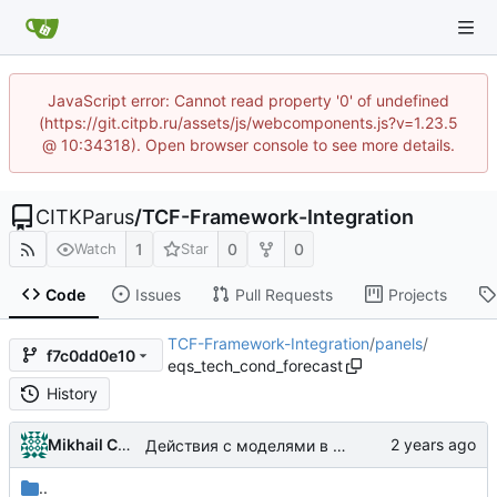
JavaScript error: Cannot read property '0' of undefined
(https://git.citpb.ru/assets/js/webcomponents.js?v=1.23.5
@ 10:34318). Open browser console to see more details.
CITKParus
/
TCF-Framework-Integration
1
0
0
Watch
Star
Code
Issues
Pull Requests
Projects
TCF-Framework-Integration
/
panels
/
f7c0dd0e10
eqs_tech_cond_forecast
History
Mikhail Chechnev
Действия с моделями в карточке класса выборки данных, карточка технического объекта
..