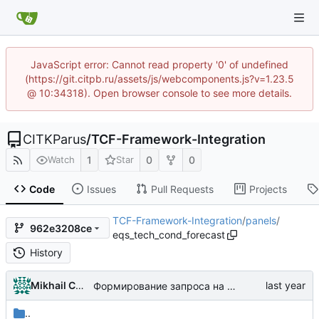
JavaScript error: Cannot read property '0' of undefined
(https://git.citpb.ru/assets/js/webcomponents.js?v=1.23.5
@ 10:34318). Open browser console to see more details.
CITKParus
/
TCF-Framework-Integration
1
0
0
Watch
Star
Code
Issues
Pull Requests
Projects
TCF-Framework-Integration
/
panels
/
962e3208ce
eqs_tech_cond_forecast
History
Mikhail Chechnev
Формирование запроса на прогнозирование (начало, клиентские доработки)
..