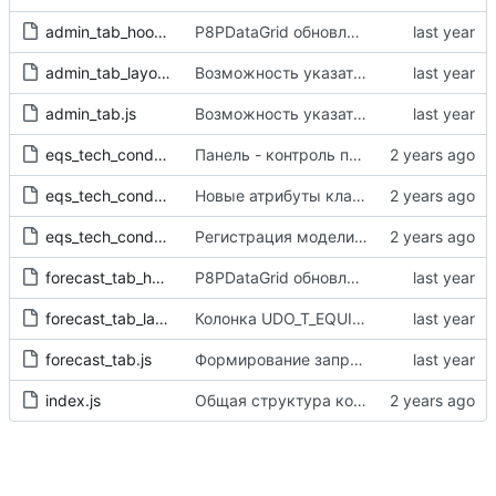
admin_tab_hooks.js
P8PDataGrid обновлены на версию от 12.2024
admin_tab_layout.js
Возможность указать процедуру подготовки данных для запрашиваемого прогноза в модели (клиентские доработки)
admin_tab.js
Возможность указать процедуру подготовки данных для запрашиваемого прогноза в модели (клиентские доработки)
eqs_tech_cond_forecast_hooks.js
Панель - контроль прав доступа, удаление файлов данных, возможность переформирования файлов данных
eqs_tech_cond_forecast_layout.js
Новые атрибуты класса - функции обратной связи, редактирование класса оборудования, кнопки обновление списков файлов и моделей класса
eqs_tech_cond_forecast.js
Регистрация модели из списка объектов, ЕИ в выборке класса оборудования, доработки режимов обновления закладок
forecast_tab_hooks.js
P8PDataGrid обновлены на версию от 12.2024
forecast_tab_layout.js
Колонка UDO_T_EQUIPDSCMML.PRECISION_P удалена, UDO_T_EQUIPDSCMML.PRECISION_F переименована в PRECISION
forecast_tab.js
Формирование запроса на прогнозирование (начало, клиентские доработки)
index.js
Общая структура компонентов панели "Прогноз технического состояния", дерево технических объектов