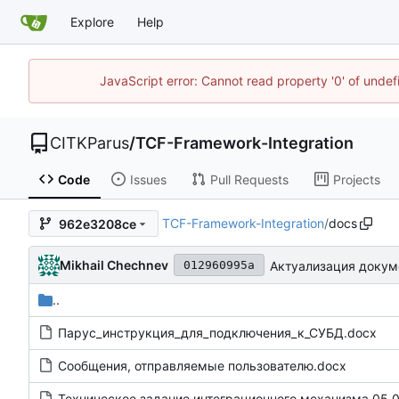
Explore
Help
JavaScript error: Cannot read property '0' of unde
CITKParus
/
TCF-Framework-Integration
Code
Issues
Pull Requests
Projects
TCF-Framework-Integration
/
docs
962e3208ce
Mikhail Chechnev
Актуализация докум
012960995a
..
Парус_инструкция_для_подключения_к_СУБД.docx
Сообщения, отправляемые пользователю.docx
Техническое задание интеграционного механизма 05.07.24