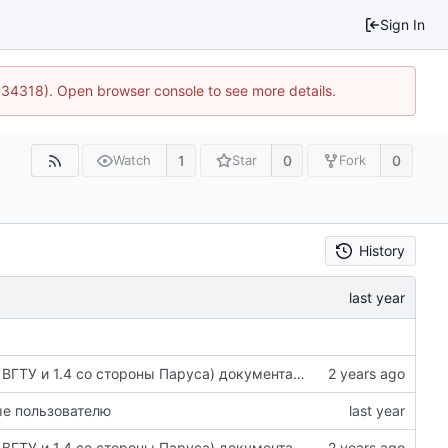
Sign In
0:34318). Open browser console to see more details.
1
0
0
Watch
Star
Fork
History
Добавлены текущие версии (от 05.07.2024 со стороны ВГТУ и 1.4 со стороны Паруса) документации, расширен readme
ые пользователю
Добавлены текущие версии (от 05.07.2024 со стороны ВГТУ и 1.4 со стороны Паруса) документации, расширен readme