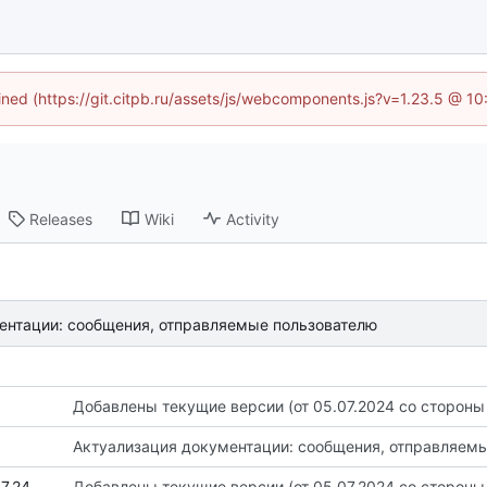
fined (https://git.citpb.ru/assets/js/webcomponents.js?v=1.23.5 @ 1
Releases
Wiki
Activity
ентации: сообщения, отправляемые пользователю
Актуализация документации: сообщения, отправляем
.docx