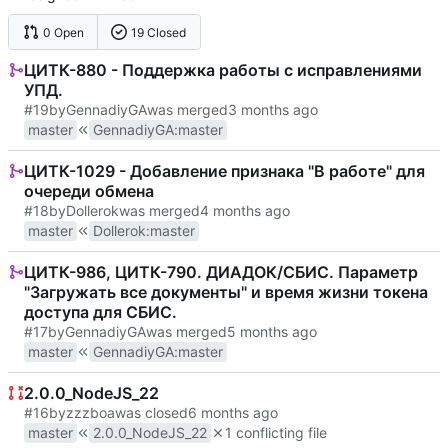
0 Open
19 Closed
ЦИТК-880 - Поддержка работы с исправлениями
УПД.
#19
by
GennadiyGA
was merged
master
GennadiyGA
:
master
ЦИТК-1029 - Добавление признака "В работе" для
очереди обмена
#18
by
Dollerok
was merged
master
Dollerok
:
master
ЦИТК-986, ЦИТК-790. ДИАДОК/СБИС. Параметр
"Загружать все документы" и время жизни токена
доступа для СБИС.
#17
by
GennadiyGA
was merged
master
GennadiyGA
:
master
2.0.0_NodeJS_22
#16
by
zzzboa
was closed
master
2.0.0_NodeJS_22
1 conflicting file