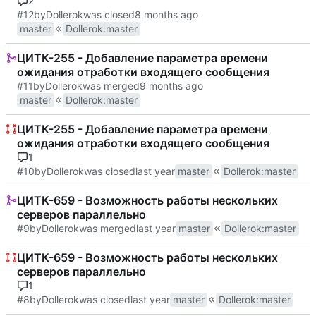
2
#12
by
Dollerok
was closed
master
Dollerok
:
master
ЦИТК-255 - Добавление параметра времени
ожидания отработки входящего сообщения
#11
by
Dollerok
was merged
master
Dollerok
:
master
ЦИТК-255 - Добавление параметра времени
ожидания отработки входящего сообщения
1
#10
by
Dollerok
was closed
master
Dollerok
:
master
ЦИТК-659 - Возможность работы нескольких
серверов параллельно
#9
by
Dollerok
was merged
master
Dollerok
:
master
ЦИТК-659 - Возможность работы нескольких
серверов параллельно
1
#8
by
Dollerok
was closed
master
Dollerok
:
master