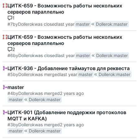
ЦИТК-659 - Возможность работы нескольких
серверов параллельно
1
#7
by
Dollerok
was closed
master
Dollerok
:
master
ЦИТК-659 - Возможность работы нескольких
серверов параллельно
2
#6
by
Dollerok
was closed
master
Dollerok
:
master
ЦИТК-936 - Добавление таймаутов для реквеста
#5
by
Dollerok
was merged
master
Dollerok
:
master
master
#4
by
Dollerok
was merged
master
Dollerok
:
master
ЦИТК-901 (Добавление поддержки протоколов
MQTT и KAFKA)
#3
by
Dollerok
was merged
master
Dollerok
:
master