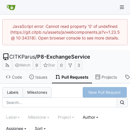
JavaScript error: Cannot read property '0' of undefined
(https://git.citpb.ru/assets/js/webcomponents.js?v=1.23.5
@ 10:34318). Open browser console to see more details.
CITKParus
/
P8-ExchangeService
9
0
3
Watch
Star
Code
Issues
Pull Requests
Projects
New Pull Request
Labels
Milestones
Label
Milestone
Project
Author
Assignee
Sort