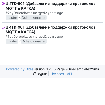
ЦИТК-901 (Добавление поддержки протоколов
MQTT и KAFKA)
#2
by
Dollerok
was merged
master
Dollerok
:
master
ЦИТК-901 (Добавление поддержки протоколов
MQTT и KAFKA)
#1
by
Dollerok
was merged
master
Dollerok
:
master
Powered by Gitea
Version: 1.23.5 Page:
93ms
Template:
22ms
Licenses
API
English