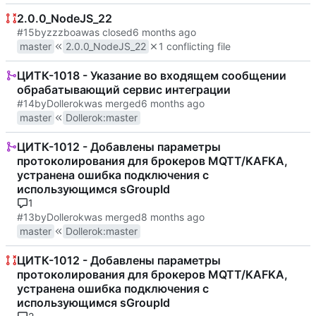
2.0.0_NodeJS_22
#15
by
zzzboa
was closed
master
2.0.0_NodeJS_22
1 conflicting file
ЦИТК-1018 - Указание во входящем сообщении
обрабатывающий сервис интеграции
#14
by
Dollerok
was merged
master
Dollerok
:
master
ЦИТК-1012 - Добавлены параметры
протоколирования для брокеров MQTT/KAFKA,
устранена ошибка подключения с
использующимся sGroupId
1
#13
by
Dollerok
was merged
master
Dollerok
:
master
ЦИТК-1012 - Добавлены параметры
протоколирования для брокеров MQTT/KAFKA,
устранена ошибка подключения с
использующимся sGroupId