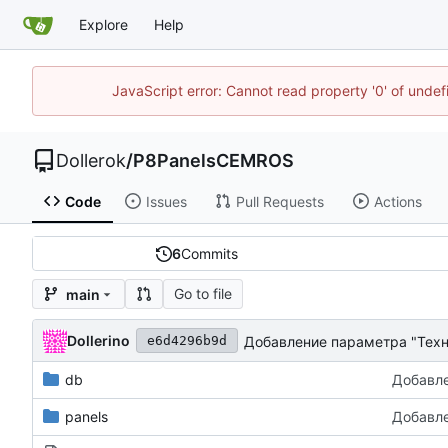
Explore
Help
JavaScript error: Cannot read property '0' of unde
Dollerok
/
P8PanelsCEMROS
Code
Issues
Pull Requests
Actions
6
Commits
Go to file
main
Dollerino
Добавление параметра "Техн
e6d4296b9d
db
Добавле
panels
Добавле