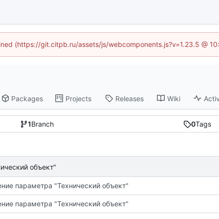
fined (https://git.citpb.ru/assets/js/webcomponents.js?v=1.23.5 @ 1
Packages
Projects
Releases
Wiki
Activ
1
Branch
0
Tags
ический объект"
ние параметра "Технический объект"
ние параметра "Технический объект"