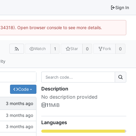
Sign In
0:34318). Open browser console to see more details.
1
0
0
Watch
Star
Fork
ity
Description
Code
No description provided
11
MiB
Languages