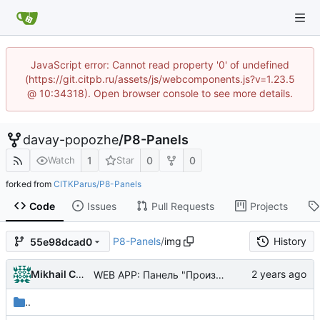
JavaScript error: Cannot read property '0' of undefined
(https://git.citpb.ru/assets/js/webcomponents.js?v=1.23.5
@ 10:34318). Open browser console to see more details.
davay-popozhe
/
P8-Panels
1
0
0
Watch
Star
forked from
CITKParus/P8-Panels
Code
Issues
Pull Requests
Projects
P8-Panels
/
img
History
55e98dcad0
Mikhail Chechnev
WEB APP: Панель "Производственная программа" - изображение для панели в галерее
..