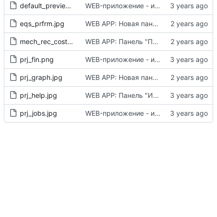
default_preview.png
WEB-приложение - инициализация
eqs_prfrm.jpg
WEB APP: Новая панель ТОиР - Выполнение работ (начало)
mech_rec_cost_prod_plans.jpg
WEB APP: Панель "Производственная программа" - изображение для панели в галерее
prj_fin.png
WEB-приложение - инициализация
prj_graph.jpg
WEB APP: Новая панель ПУП - Графики проектов
prj_help.jpg
WEB APP: Панель "Инструкции" (начало)
prj_jobs.jpg
WEB-приложение - инициализация