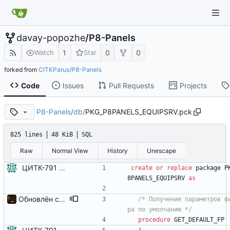
davay-popozhe
/
P8-Panels
1
0
0
Watch
Star
forked from
CITKParus/P8-Panels
Code
Issues
Pull Requests
Projects
P8-Panels
/
db
/
PKG_P8PANELS_EQUIPSRV.pck
825 lines
48 KiB
SQL
Raw
Normal View
History
Unescape
ЦИТК-791 - Панель "Выполнение работ по ТОиР"
create
or
replace
package
P
8PANELS_EQUIPSRV
as
Обновлён серверный пакет
/*
 Получение параметров ф
ра по умолчанию 
*/
procedure
GET_DEFAULT_FP