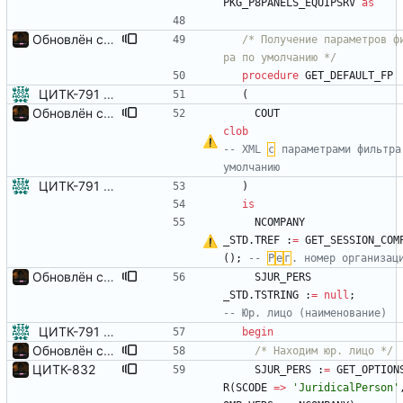
PKG_P8PANELS_EQUIPSRV
as
Обновлён серверный пакет
/*
 Получение параметров ф
ра по умолчанию 
*/
procedure
GET_DEFAULT_FP
ЦИТК-791 - Панель "Выполнение работ по ТОиР"
(
Обновлён серверный пакет
COUT
clob
-- XML 
с
 параметрами фильтра 
ЦИТК-791 - Панель "Выполнение работ по ТОиР"
)
is
NCOMPANY
_STD
.
TREF
:
=
GET_SESSION_COM
(
)
;
-- 
Р
е
г
Обновлён серверный пакет
SJUR_PERS
_STD
.
TSTRING
:
=
null
;
ЦИТК-791 - Панель "Выполнение работ по ТОиР"
begin
Обновлён серверный пакет
/*
 Находим юр. лицо 
*/
ЦИТК-832
SJUR_PERS
:
=
GET_OPTION
R
(
SCODE
=
>
'
JuridicalPerson
'