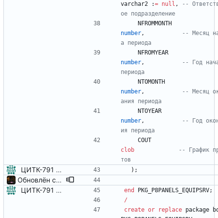
varchar2
:
=
null
,
-- Ответст
NFROMMONTH
number
,
-- Месяц н
NFROMYEAR
number
,
-- Год нача
NTOMONTH
number
,
-- Месяц о
NTOYEAR
number
,
-- Год око
COUT
clob
-- График п
ЦИТК-791 - Панель "Выполнение работ по ТОиР"
)
;
Обновлён серверный пакет
ЦИТК-791 - Панель "Выполнение работ по ТОиР"
end
PKG_P8PANELS_EQUIPSRV
;
/
create
or
replace
package
b