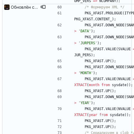
OMP_VERS
=
>
NCOMPANY
)
;
Обновлён серверный пакет
/*
 Формируем XML 
*/
PKG_XFAST
.
PROLOGUE
(
ITYP
PKG_XFAST
.
CONTENT_
)
;
PKG_XFAST
.
DOWN_NODE
(
SNA
>
'
DATA
'
)
;
PKG_XFAST
.
DOWN_NODE
(
SNA
>
'
JURPERS
'
)
;
PKG_XFAST
.
VALUE
(
SVALUE
JUR_PERS
)
;
PKG_XFAST
.
UP
(
)
;
PKG_XFAST
.
DOWN_NODE
(
SNA
>
'
MONTH
'
)
;
PKG_XFAST
.
VALUE
(
NVALUE
XTRACT
(
month
from
sysdate
)
)
;
PKG_XFAST
.
UP
(
)
;
PKG_XFAST
.
DOWN_NODE
(
SNA
>
'
YEAR
'
)
;
PKG_XFAST
.
VALUE
(
NVALUE
XTRACT
(
year
from
sysdate
)
)
;
PKG_XFAST
.
UP
(
)
;
PKG_XFAST
.
UP
(
)
;
/*
 Сериализуем в clob 
*