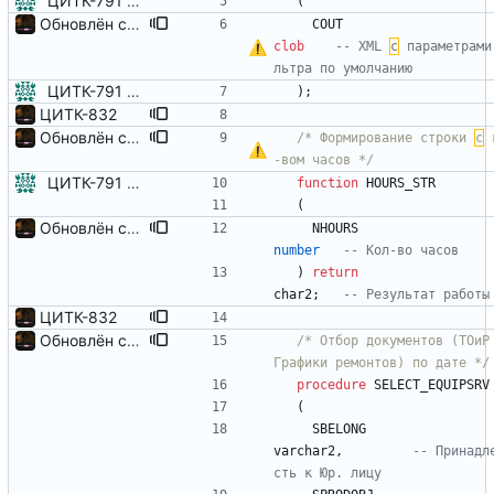
ЦИТК-791 - Панель "Выполнение работ по ТОиР"
(
Обновлён серверный пакет
COUT
clob
-- XML 
с
 параметрами
ЦИТК-791 - Панель "Выполнение работ по ТОиР"
)
;
ЦИТК-832
Обновлён серверный пакет
/*
 Формирование строки 
с
 
-вом часов 
*/
ЦИТК-791 - Панель "Выполнение работ по ТОиР"
function
HOURS_STR
(
Обновлён серверный пакет
NHOURS
number
)
return
char2
;
ЦИТК-832
Обновлён серверный пакет
/*
 Отбор документов (ТОиР 
Графики ремонтов) по дате 
*/
procedure
SELECT_EQUIPSRV
(
SBELONG
varchar2
,
-- Принадл