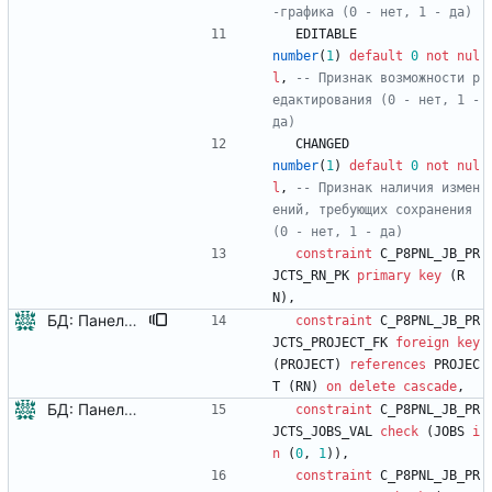
EDITABLE
number
(
1
)
default
0
not
nul
l
,
-- Признак возможности р
едактирования (0 - нет, 1 - 
CHANGED
number
(
1
)
default
0
not
nul
l
,
-- Признак наличия измен
ений, требующих сохранения 
constraint
C_P8PNL_JB_PR
JCTS_RN_PK
primary
key
(
R
N
)
,
БД: Панель "Работы проектов" - каскадная очистка буфера при удалении проекта
constraint
C_P8PNL_JB_PR
JCTS_PROJECT_FK
foreign
key
(
PROJECT
)
references
PROJEC
T
(
RN
)
on
delete
cascade
,
БД: Панель "Работы проектов" - инициализация буфера балансировки работ, список проектов, описание диаграммы Ганта для плана-графика проекта
constraint
C_P8PNL_JB_PR
JCTS_JOBS_VAL
check
(
JOBS
i
n
(
0
,
1
)
)
,
constraint
C_P8PNL_JB_PR