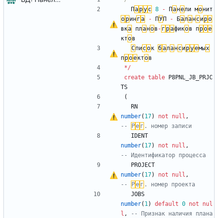
П
а
р
у
с
8
-
П
а
н
е
л
и
м
о
н
и
т
о
р
и
н
г
а
-
П
У
П
-
Б
а
л
а
н
с
и
р
о
в
к
а
п
л
а
н
о
в
-
г
р
а
ф
и
к
о
в
п
р
о
е
к
т
о
в
С
п
и
с
о
к
б
а
л
а
н
с
и
р
у
е
м
ы
х
п
р
о
е
к
т
о
в
*
/
create
table
P8PNL_JB_PRJC
TS
(
RN
number
(
17
)
not
null
,
-- 
Р
е
г
IDENT
number
(
17
)
not
null
,
PROJECT
number
(
17
)
not
null
,
-- 
Р
е
г
JOBS
number
(
1
)
default
0
not
nul
l
,
-- Признак наличия плана