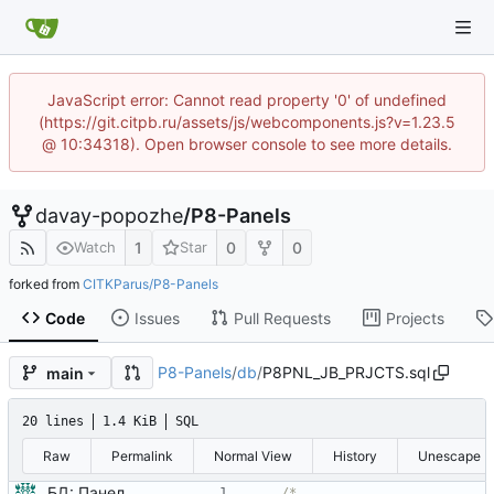
JavaScript error: Cannot read property '0' of undefined
(https://git.citpb.ru/assets/js/webcomponents.js?v=1.23.5
@ 10:34318). Open browser console to see more details.
davay-popozhe
/
P8-Panels
1
0
0
Watch
Star
forked from
CITKParus/P8-Panels
Code
Issues
Pull Requests
Projects
P8-Panels
/
db
/
P8PNL_JB_PRJCTS.sql
main
20 lines
1.4 KiB
SQL
Raw
Permalink
Normal View
History
Unescape
БД: Панель "Работы проектов" - инициализация буфера балансировки работ, список проектов, описание диаграммы Ганта для плана-графика проекта
/*