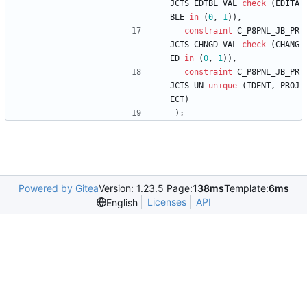
JCTS_EDTBL_VAL
check
(
EDITA
BLE
in
(
0
,
1
)
)
,
constraint
C_P8PNL_JB_PR
JCTS_CHNGD_VAL
check
(
CHANG
ED
in
(
0
,
1
)
)
,
constraint
C_P8PNL_JB_PR
JCTS_UN
unique
(
IDENT
,
PROJ
ECT
)
)
;
Powered by Gitea
Version: 1.23.5 Page:
138ms
Template:
6ms
Licenses
API
English