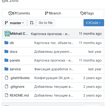
4.2
MiB
57
Commits
1
Branch
0
Tags
Go to file
Code
master
Mikhail Chechnev
Карточка прогноза - исправлена опечатка
db
Карточка тех. объекта - даты плановых ТО и ремонтов отображаются в коротком формате (теперь без времени)
docs
Добавлены документы, описывающие ответы модели при выполнении прогнозирования
panels
Карточка прогноза - исправлена опечатка
service
Фиксация доработок по обучению
.gitattributes
Конфигурация Git для поддержки cp-1251
.gitignore
Добавлены текущие версии (от 05.07.2024 со стороны ВГТУ и 1.4 со стороны Паруса) документации, расширен readme
README.md
Добавлены текущие версии (от 05.07.2024 со стороны ВГТУ и 1.4 со стороны Паруса) документации, расширен readme