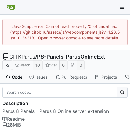
JavaScript error: Cannot read property '0' of undefined
(https://git.citpb.ru/assets/js/webcomponents.js?v=1.23.5
@ 10:34318). Open browser console to see more details.
CITKParus
/
P8-Panels-ParusOnlineExt
10
0
0
Watch
Star
Code
Issues
Pull Requests
Projects
Description
Parus 8 Panels - Parus 8 Online server extension
Readme
28
MiB