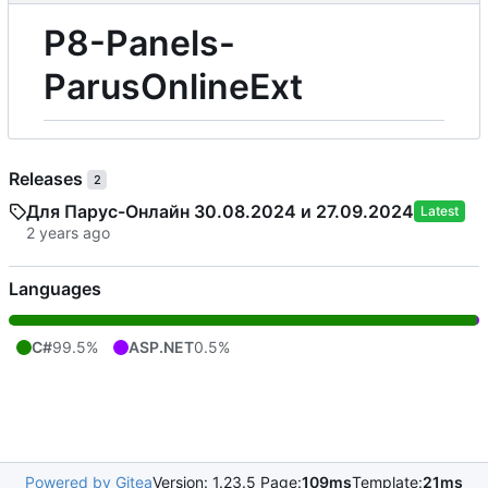
P8-Panels-
ParusOnlineExt
Releases
2
Для Парус-Онлайн 30.08.2024 и 27.09.2024
Latest
Languages
C#
99.5%
ASP.NET
0.5%
Powered by Gitea
Version: 1.23.5 Page:
109ms
Template:
21ms