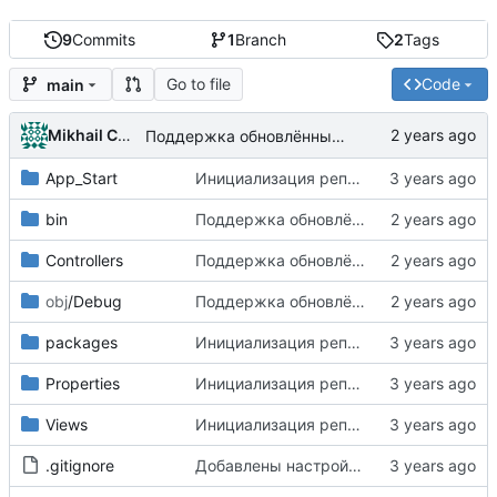
9
Commits
1
Branch
2
Tags
Go to file
Code
main
Mikhail Chechnev
Поддержка обновлённых программных интерфейсов Парус-Онлайн от 30.10.2024
App_Start
Инициализация репозитория сборки
bin
Поддержка обновлённых программных интерфейсов Парус-Онлайн от 30.10.2024
Controllers
Поддержка обновлённых программных интерфейсов Парус-Онлайн от 30.10.2024
obj
/Debug
Поддержка обновлённых программных интерфейсов Парус-Онлайн от 30.10.2024
packages
Инициализация репозитория сборки
Properties
Инициализация репозитория сборки
Views
Инициализация репозитория сборки
.gitignore
Добавлены настройки git для игнорирования файлов среды "Visual Studio"